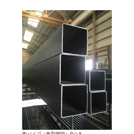
角パイプ（角型鋼管）Rつき