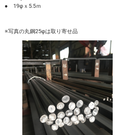
● 19φｘ5.5ｍ
※写真の丸鋼25φは取り寄せ品