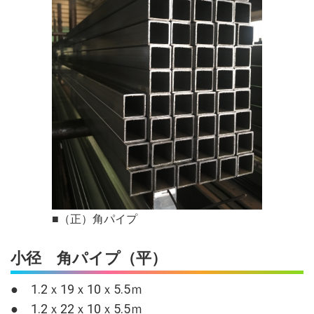
■（正）角パイプ
小径 角パイプ（平）
● 1.2ｘ19ｘ10ｘ5.5ｍ
● 1.2ｘ22ｘ10ｘ5.5ｍ