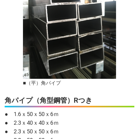
■（平）角パイプ
角パイプ（角型鋼管）Rつき
● 1.6ｘ50ｘ50ｘ6ｍ
● 2.3ｘ40ｘ40ｘ6ｍ
● 2.3ｘ50ｘ50ｘ6ｍ