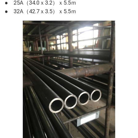
● 25A（34.0ｘ3.2）ｘ5.5ｍ
● 32A（42.7ｘ3.5）ｘ5.5ｍ